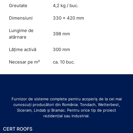
Greutate
4,2 kg / buc.
Dimensiuni
330 x 420 mm
Lungime de
398 mm
atârnare
Lăţime activă
300 mm
Necesar pe m²
ca. 10 buc.
Furnizor de sisteme complete pentru acoperiș de la cei mai
cunoscuți producători din România: Tondach, Wetterbest,
Siceram, Lindab și Bramac. Pentru orice tip de proiect
rezidențial sau industrial.
CERT ROOFS