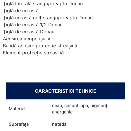
Ţiglă laterală stânga/dreapta Donau
Ţiglă de creastă
Ţiglă creastă colţ stânga/dreapta Donau
Ţiglă de creastă 1/2 Donau
Ţiglă de creastă Donau
Aerisirea acoperişului
Bandă aerisire protecţie streaşină
Element protecţie streaşină
CARACTERISTICI TEHNICE
nisip, ciment, apă, pigmenţi
Material
anorganici
Suprafaţă
netedă