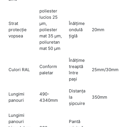
poliester
lucios 25
Strat
µm,
Înălţime
protecţie
poliester
ondulă
20mm
vopsea
mat 35 µm,
ţiglă
poliuretan
mat 50 µm
Înălţime
Conform
treaptă
Culori RAL
25mm/30mm
paletar
între
paşi
Distanţa
Lungimi
490-
la
350mm
panouri
4340mm
şipcuire
Lungimi
panouri
Pantă