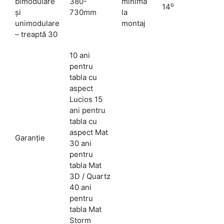
bimodulare
380-
minimă
14⁰
şi
730mm
la
unimodulare
montaj
– treaptă 30
10 ani
pentru
tabla cu
aspect
Lucios 15
ani pentru
tabla cu
aspect Mat
Garanţie
30 ani
pentru
tabla Mat
3D / Quartz
40 ani
pentru
tabla Mat
Storm