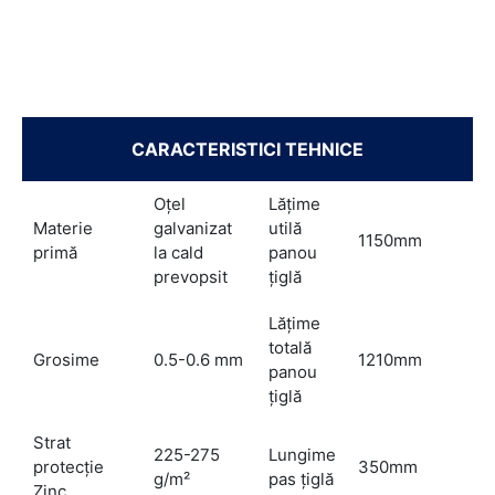
CARACTERISTICI TEHNICE
Oţel
Lăţime
Materie
galvanizat
utilă
1150mm
primă
la cald
panou
prevopsit
ţiglă
Lăţime
totală
Grosime
0.5-0.6 mm
1210mm
panou
ţiglă
Strat
225-275
Lungime
protecţie
350mm
g/m²
pas ţiglă
Zinc